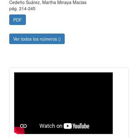
Cedeño Suárez, Martha Minaya Macias
pág. 214-245
PDF
Ver todos los números
revistavideo