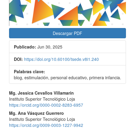
Descargar PDF
Publicado:
Jun 30, 2025
DOI:
https://doi.org/10.60100/tsede.v8i1.240
Palabras clave:
blog, estimulación, personal educativo, primera infancia.
Contenido
Mg. Jessica Cevallos Villamarín
Instituto Superior Tecnológico Loja
principal
https://orcid.org/0000-0002-8283-6957
del
Mg. Ana Vásquez Guerrero
Instituto Superior Tecnológico Loja
artículo
https://orcid.org/0009-0003-1227-9942